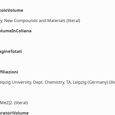
itoloVolume
y, New Compounds and Materials (literal)
volumeInCollana
agineTotali
iliazioni
eipzig University. Dept. Chemistry, TA, Leipzig (Germany) (lit
e2]2. (literal)
uratoriVolume