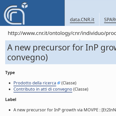
data.CNR.it
SPAR
http://www.cnr.it/ontology/cnr/individuo/pr
A new precursor for InP gro
convegno)
Type
Prodotto della ricerca
(Classe)
Contributo in atti di convegno
(Classe)
Label
A new precursor for InP growth via MOVPE : [Et2InNMe