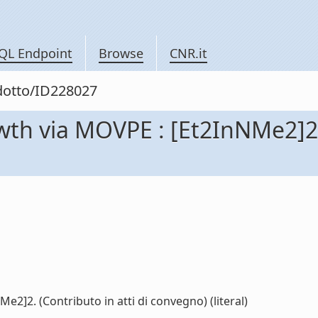
QL Endpoint
Browse
CNR.it
odotto/ID228027
wth via MOVPE : [Et2InNMe2]2. 
2]2. (Contributo in atti di convegno) (literal)