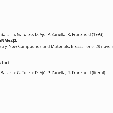
llarin; G. Torzo; D. Ajò; P. Zanella; R. Franzheld (1993)
InNMe2]2.
istry, New Compounds and Materials, Bressanone, 29 nove
utori
larin; G. Torzo; D. Ajò; P. Zanella; R. Franzheld (literal)