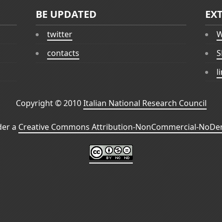
BE UPDATED
EX
twitter
W
contacts
S
l
Copyright © 2010
Italian National Research Council
der a
Creative Commons Attribution-NonCommercial-NoDeri