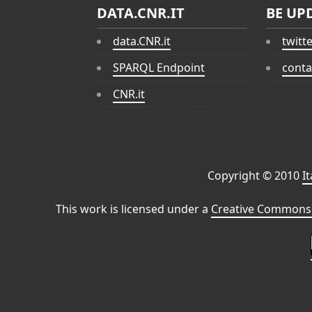
DATA.CNR.IT
BE UP
data.CNR.it
twitt
SPARQL Endpoint
conta
CNR.it
Copyright © 2010
I
This work is licensed under a
Creative Commons 