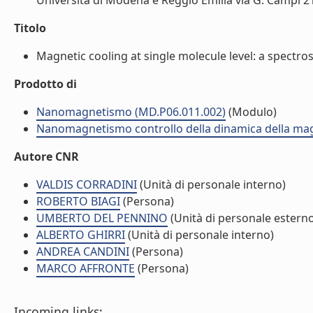
Università di Modena e Reggio Emilia via G. Campi 213
Titolo
Magnetic cooling at single molecule level: a spectros
Prodotto di
Nanomagnetismo (MD.P06.011.002)
(Modulo)
Nanomagnetismo controllo della dinamica della ma
Autore CNR
VALDIS CORRADINI
(Unità di personale interno)
ROBERTO BIAGI
(Persona)
UMBERTO DEL PENNINO
(Unità di personale estern
ALBERTO GHIRRI
(Unità di personale interno)
ANDREA CANDINI
(Persona)
MARCO AFFRONTE
(Persona)
Incoming links: