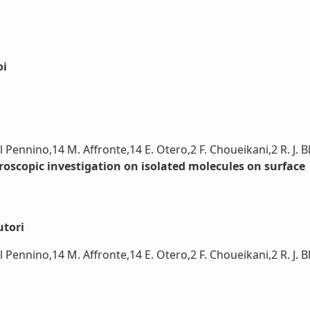
oi
el Pennino,14 M. Affronte,14 E. Otero,2 F. Choueikani,2 R. J. Bl
troscopic investigation on isolated molecules on surface
utori
l Pennino,14 M. Affronte,14 E. Otero,2 F. Choueikani,2 R. J. Bla