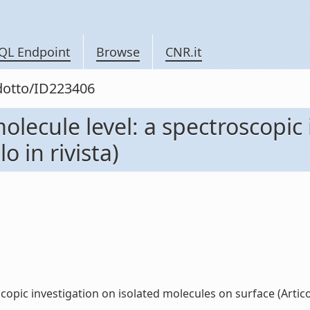
QL Endpoint
Browse
CNR.it
odotto/ID223406
olecule level: a spectroscopic 
o in rivista)
opic investigation on isolated molecules on surface (Articolo 