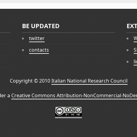
BE UPDATED
EX
twitter
W
contacts
S
l
Copyright © 2010
Italian National Research Council
der a
Creative Commons Attribution-NonCommercial-NoDeri