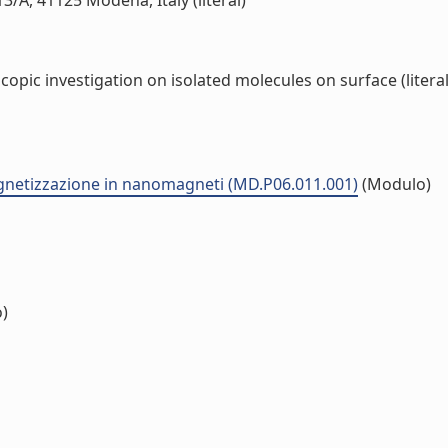
/A, 41125 Modena, Italy (literal)
copic investigation on isolated molecules on surface (literal
gnetizzazione in nanomagneti (MD.P06.011.001)
(Modulo)
o)