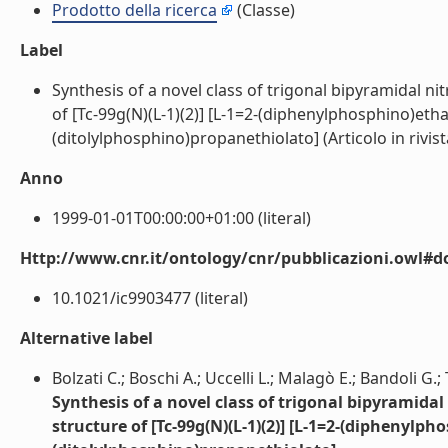
Prodotto della ricerca
(Classe)
Label
Synthesis of a novel class of trigonal bipyramidal ni
of [Tc-99g(N)(L-1)(2)] [L-1=2-(diphenylphosphino)etha
(ditolylphosphino)propanethiolato] (Articolo in rivista)
Anno
1999-01-01T00:00:00+01:00 (literal)
Http://www.cnr.it/ontology/cnr/pubblicazioni.owl#d
10.1021/ic9903477 (literal)
Alternative label
Bolzati C.; Boschi A.; Uccelli L.; Malagò E.; Bandoli G.;
Synthesis of a novel class of trigonal bipyramidal
structure of [Tc-99g(N)(L-1)(2)] [L-1=2-(diphenylph