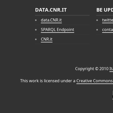
DATA.CNR.IT
BE UP
data.CNR.it
twitt
SPARQL Endpoint
conta
CNR.it
Copyright © 2010
I
This work is licensed under a
Creative Commons 