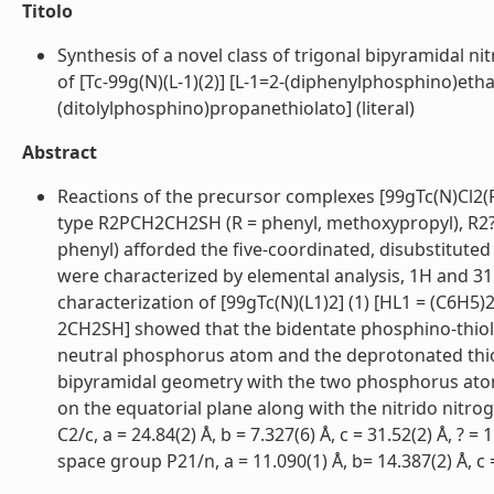
Titolo
Synthesis of a novel class of trigonal bipyramidal ni
of [Tc-99g(N)(L-1)(2)] [L-1=2-(diphenylphosphino)etha
(ditolylphosphino)propanethiolato] (literal)
Abstract
Reactions of the precursor complexes [99gTc(N)Cl2(P
type R2PCH2CH2SH (R = phenyl, methoxypropyl), R2?
phenyl) afforded the five-coordinated, disubstitute
were characterized by elemental analysis, 1H and 31
characterization of [99gTc(N)(L1)2] (1) [HL1 = (C6
2CH2SH] showed that the bidentate phosphino-thiol 
neutral phosphorus atom and the deprotonated thi
bipyramidal geometry with the two phosphorus atom
on the equatorial plane along with the nitrido nitr
C2/c, a = 24.84(2) Å, b = 7.327(6) Å, c = 31.52(2) Å, ?
space group P21/n, a = 11.090(1) Å, b= 14.387(2) Å, c = 