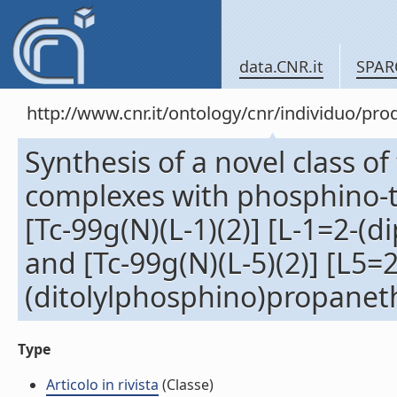
data.CNR.it
SPAR
http://www.cnr.it/ontology/cnr/individuo/pr
Synthesis of a novel class of
complexes with phosphino-thi
[Tc-99g(N)(L-1)(2)] [L-1=2-
and [Tc-99g(N)(L-5)(2)] [L5=2
(ditolylphosphino)propanethio
Type
Articolo in rivista
(Classe)