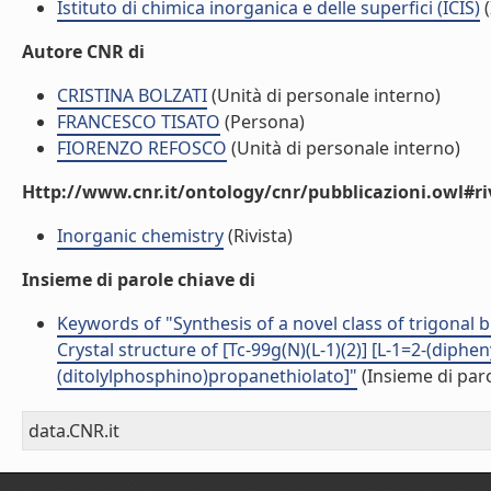
Istituto di chimica inorganica e delle superfici (ICIS)
(
Autore CNR di
CRISTINA BOLZATI
(Unità di personale interno)
FRANCESCO TISATO
(Persona)
FIORENZO REFOSCO
(Unità di personale interno)
Http://www.cnr.it/ontology/cnr/pubblicazioni.owl#ri
Inorganic chemistry
(Rivista)
Insieme di parole chiave di
Keywords of "Synthesis of a novel class of trigonal 
Crystal structure of [Tc-99g(N)(L-1)(2)] [L-1=2-(diph
(ditolylphosphino)propanethiolato]"
(Insieme di paro
data.CNR.it