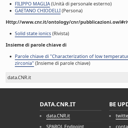
FILIPPO MAGLIA
(Unità di personale esterno)
GAETANO CHIODELLI
(Persona)
Http://www.cnr.it/ontology/cnr/pubblicazioni.owl#ri
Solid state ionics
(Rivista)
Insieme di parole chiave di
Parole chiave di "Characterization of low temperature
zirconia"
(Insieme di parole chiave)
data.CNR.it
DATA.CNR.IT
BE UP
data.CNR.it
twitt
SPARQL Endpoint
conta