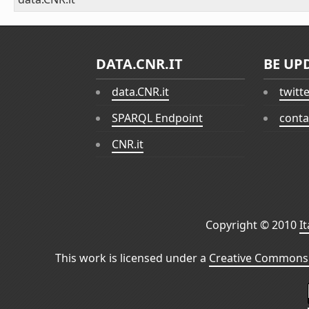
DATA.CNR.IT
BE UP
data.CNR.it
twitt
SPARQL Endpoint
conta
CNR.it
Copyright © 2010
I
This work is licensed under a
Creative Commons 