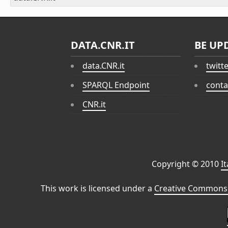
DATA.CNR.IT
BE UP
data.CNR.it
twitt
SPARQL Endpoint
conta
CNR.it
Copyright © 2010
I
This work is licensed under a
Creative Commons 