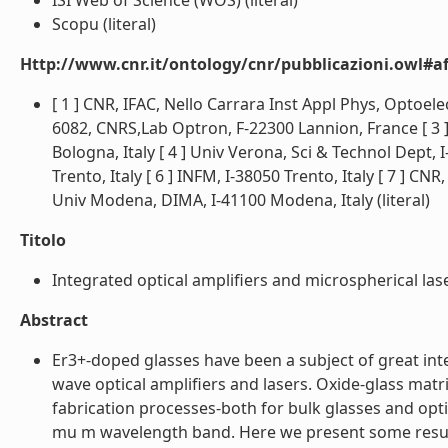
ISI Web of Science (WOS) (literal)
Scopu (literal)
Http://www.cnr.it/ontology/cnr/pubblicazioni.owl#aff
[ 1 ] CNR, IFAC, Nello Carrara Inst Appl Phys, Optoel
6082, CNRS,Lab Optron, F-22300 Lannion, France [ 3 
Bologna, Italy [ 4 ] Univ Verona, Sci & Technol Dept, I
Trento, Italy [ 6 ] INFM, I-38050 Trento, Italy [ 7 ] CN
Univ Modena, DIMA, I-41100 Modena, Italy (literal)
Titolo
Integrated optical amplifiers and microspherical las
Abstract
Er3+-doped glasses have been a subject of great inter
wave optical amplifiers and lasers. Oxide-glass matric
fabrication processes-both for bulk glasses and opt
mu m wavelength band. Here we present some results