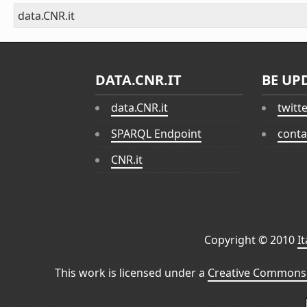
data.CNR.it
DATA.CNR.IT
BE UP
data.CNR.it
twitt
SPARQL Endpoint
conta
CNR.it
Copyright © 2010
I
This work is licensed under a
Creative Commons 