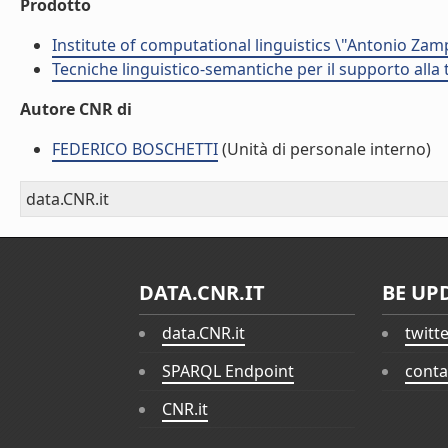
Prodotto
Institute of computational linguistics \"Antonio Zampo
Tecniche linguistico-semantiche per il supporto alla t
Autore CNR di
FEDERICO BOSCHETTI
(Unità di personale interno)
data.CNR.it
DATA.CNR.IT
BE UP
data.CNR.it
twitt
SPARQL Endpoint
conta
CNR.it