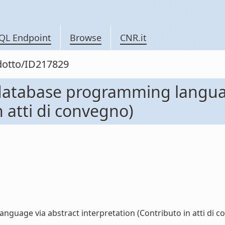
QL Endpoint
Browse
CNR.it
odotto/ID217829
a database programming langua
n atti di convegno)
guage via abstract interpretation (Contributo in atti di con