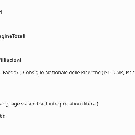
l
agineTotali
iliazioni
A. Faedo\", Consiglio Nazionale delle Ricerche (ISTI-CNR) Ist
guage via abstract interpretation (literal)
sbn