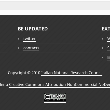
BE UPDATED
EX
twitter
W
contacts
S
l
Copyright © 2010
Italian National Research Council
der a
Creative Commons Attribution-NonCommercial-NoDeri