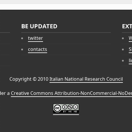
BE UPDATED
EX
twitter
W
contacts
S
l
Copyright © 2010
Italian National Research Council
der a
Creative Commons Attribution-NonCommercial-NoDeri