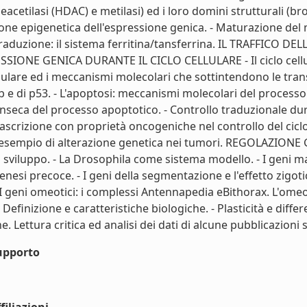
, deacetilasi (HDAC) e metilasi) ed i loro domini struttural
one epigenetica dell'espressione genica. - Maturazione del 
 traduzione: il sistema ferritina/tansferrina. IL TRAFFICO D
ONE GENICA DURANTE IL CICLO CELLULARE - Il ciclo cellulare
 cellulare ed i meccanismi molecolari che sottintendono le tran
 rb e di p53. - L'apoptosi: meccanismi molecolari del process
estrinseca del processo apoptotico. - Controllo traduzional
scrizione con proprietà oncogeniche nel controllo del ciclo ce
me esempio di alterazione genetica nei tumori. REGOLAZIONE
sviluppo. - La Drosophila come sistema modello. - I geni mat
esi precoce. - I geni della segmentazione e l'effetto zigotic
- I geni omeotici: i complessi Antennapedia eBithorax. L'om
Definizione e caratteristiche biologiche. - Plasticità e differ
e. Lettura critica ed analisi dei dati di alcune pubblicazioni sc
upporto