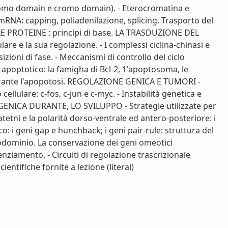
i (bromo domain e cromo domain). - Eterocromatina e
mRNA: capping, poliadenilazione, splicing. Trasporto del
ELLE PROTEINE : principi di base. LA TRASDUZIONE DEL
 e la sua regolazione. - I complessi ciclina-chinasi e
sizioni di fase. - Meccanismi di controllo del ciclo
o apoptotico: la famigha di Bcl-2, 1'apoptosoma, le
e durante l'apopotosi. REGOLAZIONE GENICA E TUMORI -
llulare: c-fos, c-jun e c-myc. - Instabilità genetica e
 GENICA DURANTE, LO SVILUPPO - Strategie utilizzate per
etni e la polarità dorso-ventrale ed antero-posteriore: i
o: i geni gap e hunchback; i geni pair-rule: struttura del
eodominio. La conservazione dei geni omeotici
enziamento. - Circuiti di regolazione trascrizionale
ientifiche fornite a lezione (literal)