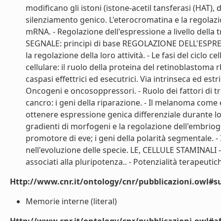
modificano gli istoni (istone-acetil tansferasi (HAT)
silenziamento genico. L'eterocromatina e la regolazi
mRNA. - Regolazione dell'espressione a livello della
SEGNALE: principi di base REGOLAZIONE DELL'ESPRESSI
la regolazione della loro attività. - Le fasi del ciclo
cellulare: il ruolo della proteina del retinoblastoma
caspasi effettrici ed esecutrici. Via intrinseca ed 
Oncogeni e oncosoppressori. - Ruolo dei fattori di tra
cancro: i geni della riparazione. - Il melanoma co
ottenere espressione genica differenziale durante lo 
gradienti di morfogeni e la regolazione dell'embriogen
promotore di eve; i geni della polarità segmentale. 
nell'evoluzione delle specie. LE, CELLULE STAMINALI - 
associati alla pluripotenza.. - Potenzialità terapeutich
Http://www.cnr.it/ontology/cnr/pubblicazioni.owl#s
Memorie interne (literal)