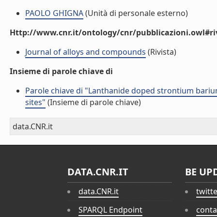
PAOLO GHIGNA
(Unità di personale esterno)
Http://www.cnr.it/ontology/cnr/pubblicazioni.owl#ri
Journal of alloys and compounds
(Rivista)
Insieme di parole chiave di
Parole chiave di "Lanthanide doped strontium barium
sites"
(Insieme di parole chiave)
data.CNR.it
DATA.CNR.IT
BE UP
data.CNR.it
twitt
SPARQL Endpoint
conta