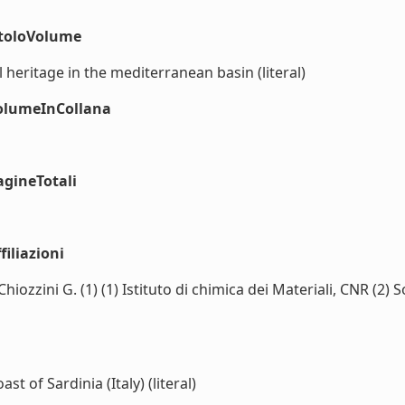
itoloVolume
 heritage in the mediterranean basin (literal)
volumeInCollana
agineTotali
iliazioni
), Chiozzini G. (1) (1) Istituto di chimica dei Materiali, CNR (
 of Sardinia (Italy) (literal)