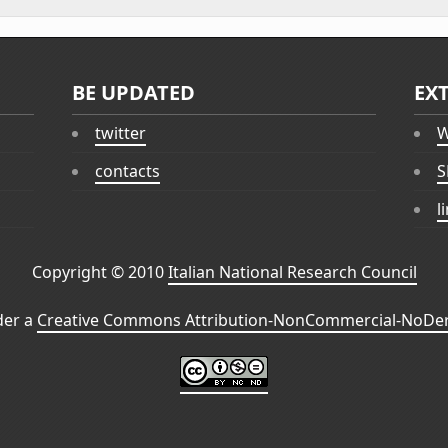
BE UPDATED
EX
twitter
W
contacts
S
l
Copyright © 2010
Italian National Research Council
der a
Creative Commons Attribution-NonCommercial-NoDeri