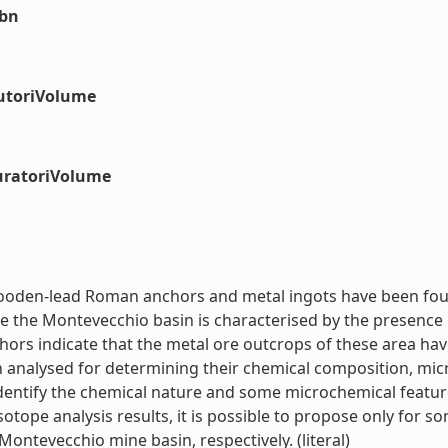
sbn
autoriVolume
uratoriVolume
f wooden-lead Roman anchors and metal ingots have been fou
 the Montevecchio basin is characterised by the presence of 
thors indicate that the metal ore outcrops of these area ha
n analysed for determining their chemical composition, mic
to identify the chemical nature and some microchemical featu
sotope analysis results, it is possible to propose only for
ontevecchio mine basin, respectively. (literal)