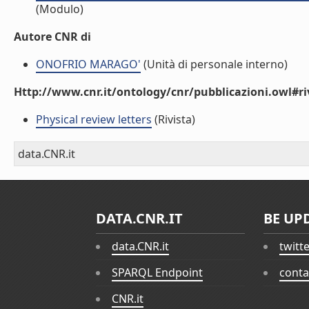
(Modulo)
Autore CNR di
ONOFRIO MARAGO'
(Unità di personale interno)
Http://www.cnr.it/ontology/cnr/pubblicazioni.owl#ri
Physical review letters
(Rivista)
data.CNR.it
DATA.CNR.IT
BE UP
data.CNR.it
twitt
SPARQL Endpoint
conta
CNR.it