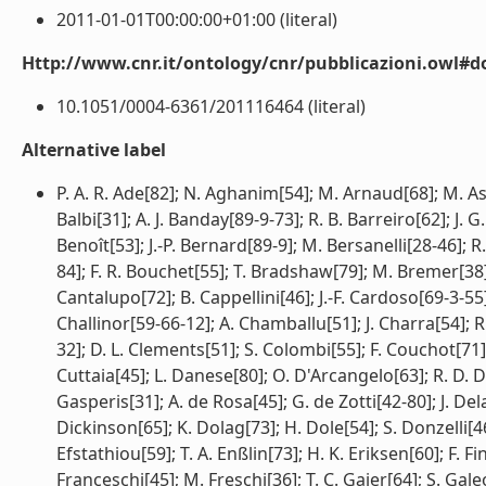
2011-01-01T00:00:00+01:00 (literal)
Http://www.cnr.it/ontology/cnr/pubblicazioni.owl#d
10.1051/0004-6361/201116464 (literal)
Alternative label
P. A. R. Ade[82]; N. Aghanim[54]; M. Arnaud[68]; M. A
Balbi[31]; A. J. Banday[89-9-73]; R. B. Barreiro[62]; J. 
Benoît[53]; J.-P. Bernard[89-9]; M. Bersanelli[28-46]; R. B
84]; F. R. Bouchet[55]; T. Bradshaw[79]; M. Bremer[38];
Cantalupo[72]; B. Cappellini[46]; J.-F. Cardoso[69-3-55]
Challinor[59-66-12]; A. Chamballu[51]; J. Charra[54]; R
32]; D. L. Clements[51]; S. Colombi[55]; F. Couchot[71]; 
Cuttaia[45]; L. Danese[80]; O. D'Arcangelo[63]; R. D. Da
Gasperis[31]; A. de Rosa[45]; G. de Zotti[42-80]; J. Delab
Dickinson[65]; K. Dolag[73]; H. Dole[54]; S. Donzelli[4
Efstathiou[59]; T. A. Enßlin[73]; H. K. Eriksen[60]; F. Fin
Franceschi[45]; M. Freschi[36]; T. C. Gaier[64]; S. Gal