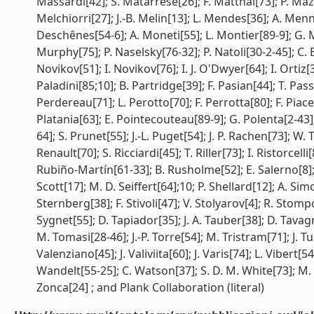
Massardi[42]; S. Matarrese[26]; F. Matthai[73]; P. Ma
Melchiorri[27]; J.-B. Melin[13]; L. Mendes[36]; A. Menne
Deschênes[54-6]; A. Moneti[55]; L. Montier[89-9]; G. 
Murphy[75]; P. Naselsky[76-32]; P. Natoli[30-2-45]; C. 
Novikov[51]; I. Novikov[76]; I. J. O'Dwyer[64]; I. Ortiz
Paladini[85;10]; B. Partridge[39]; F. Pasian[44]; T. Pa
Perdereau[71]; L. Perotto[70]; F. Perrotta[80]; F. Piacen
Platania[63]; E. Pointecouteau[89-9]; G. Polenta[2-43]
64]; S. Prunet[55]; J.-L. Puget[54]; J. P. Rachen[73]; W.
Renault[70]; S. Ricciardi[45]; T. Riller[73]; I. Ristorce
Rubiño-Martín[61-33]; B. Rusholme[52]; E. Salerno[8]; 
Scott[17]; M. D. Seiffert[64];10; P. Shellard[12]; A. Simo
Sternberg[38]; F. Stivoli[47]; V. Stolyarov[4]; R. Stompo
Sygnet[55]; D. Tapiador[35]; J. A. Tauber[38]; D. Tavagna
M. Tomasi[28-46]; J.-P. Torre[54]; M. Tristram[71]; J. 
Valenziano[45]; J. Valiviita[60]; J. Varis[74]; L. Vibert[54
Wandelt[55-25]; C. Watson[37]; S. D. M. White[73]; M. 
Zonca[24] ; and Plank Collaboration (literal)