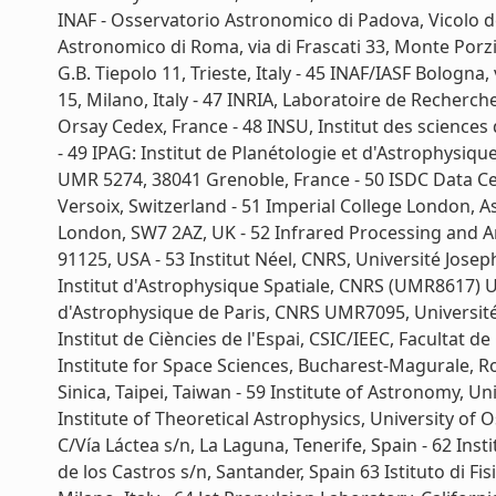
INAF - Osservatorio Astronomico di Padova, Vicolo del
Astronomico di Roma, via di Frascati 33, Monte Porzio
G.B. Tiepolo 11, Trieste, Italy - 45 INAF/IASF Bologna,
15, Milano, Italy - 47 INRIA, Laboratoire de Recherc
Orsay Cedex, France - 48 INSU, Institut des sciences
- 49 IPAG: Institut de Planétologie et d'Astrophysiq
UMR 5274, 38041 Grenoble, France - 50 ISDC Data Cen
Versoix, Switzerland - 51 Imperial College London, 
London, SW7 2AZ, UK - 52 Infrared Processing and Ana
91125, USA - 53 Institut Néel, CNRS, Université Josep
Institut d'Astrophysique Spatiale, CNRS (UMR8617) Un
d'Astrophysique de Paris, CNRS UMR7095, Université 
Institut de Ciències de l'Espai, CSIC/IEEC, Facultat d
Institute for Space Sciences, Bucharest-Magurale, 
Sinica, Taipei, Taiwan - 59 Institute of Astronomy, 
Institute of Theoretical Astrophysics, University of O
C/Vía Láctea s/n, La Laguna, Tenerife, Spain - 62 Ins
de los Castros s/n, Santander, Spain 63 Istituto di F