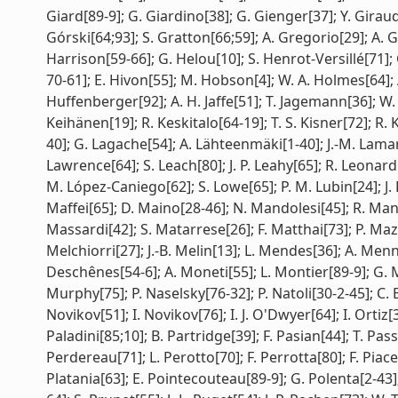
Giard[89-9]; G. Giardino[38]; G. Gienger[37]; Y. Girau
Górski[64;93]; S. Gratton[66;59]; A. Gregorio[29]; A. G
Harrison[59-66]; G. Helou[10]; S. Henrot-Versillé[71
70-61]; E. Hivon[55]; M. Hobson[4]; W. A. Holmes[64]; 
Huffenberger[92]; A. H. Jaffe[51]; T. Jagemann[36]; W. C. 
Keihänen[19]; R. Keskitalo[64-19]; T. S. Kisner[72]; R.
40]; G. Lagache[54]; A. Lähteenmäki[1-40]; J.-M. Lamarre
Lawrence[64]; S. Leach[80]; J. P. Leahy[65]; R. Leonardi
M. López-Caniego[62]; S. Lowe[65]; P. M. Lubin[24]; J. 
Maffei[65]; D. Maino[28-46]; N. Mandolesi[45]; R. Man
Massardi[42]; S. Matarrese[26]; F. Matthai[73]; P. Ma
Melchiorri[27]; J.-B. Melin[13]; L. Mendes[36]; A. Menne
Deschênes[54-6]; A. Moneti[55]; L. Montier[89-9]; G. 
Murphy[75]; P. Naselsky[76-32]; P. Natoli[30-2-45]; C. 
Novikov[51]; I. Novikov[76]; I. J. O'Dwyer[64]; I. Ortiz
Paladini[85;10]; B. Partridge[39]; F. Pasian[44]; T. Pa
Perdereau[71]; L. Perotto[70]; F. Perrotta[80]; F. Piacen
Platania[63]; E. Pointecouteau[89-9]; G. Polenta[2-43]