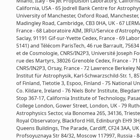
Milano, Italy - 64 Jet Propulsion Laboratory, Califor
California, USA - 65 Jodrell Bank Centre for Astroph
University of Manchester, Oxford Road, Manchester, 
Madingley Road, Cambridge, CB3 0HA, UK - 67 LERMA,
France - 68 Laboratoire AIM, IRFU/Service d'Astrophy
Saclay, 91191 Gif-sur-Yvette Cedex, France - 69 La
5141) and Télécom ParisTech, 46 rue Barrault, 75634
et de Cosmologie, CNRS/IN2P3, Université Joseph Fou
rue des Martyrs, 38026 Grenoble Cedex, France - 71 L
CNRS/IN2P3, Orsay, France - 72 Lawrence Berkeley Na
Institut für Astrophysik, Karl-Schwarzschild-Str. 1,
of Finland, Tietotie 3, Espoo, Finland - 75 National 
Co. Kildare, Ireland - 76 Niels Bohr Institute, Ble
Stop 367-17, California Institute of Technology, Pasa
College London, Gower Street, London, UK - 79 Ruthe
Astrophysics Sector, via Bonomea 265, 34136, Trieste,
Royal Observatory, Blackford Hill, Edinburgh EH9 3HJ
Queens Buildings, The Parade, Cardiff, CF24 3AA, UK 
Profsoyuznaya Str 84/32, Moscow 117997, Russia - 84