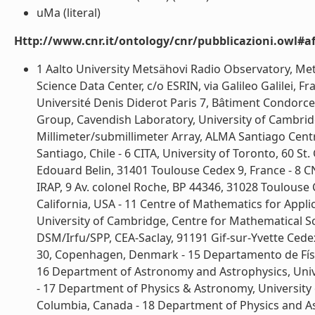
uMa (literal)
Http://www.cnr.it/ontology/cnr/pubblicazioni.owl#aff
1 Aalto University Metsähovi Radio Observatory, Mets
Science Data Center, c/o ESRIN, via Galileo Galilei, F
Université Denis Diderot Paris 7, Bâtiment Condorce
Group, Cavendish Laboratory, University of Cambri
Millimeter/submillimeter Array, ALMA Santiago Centra
Santiago, Chile - 6 CITA, University of Toronto, 60 
Edouard Belin, 31401 Toulouse Cedex 9, France - 8 CNR 
IRAP, 9 Av. colonel Roche, BP 44346, 31028 Toulouse 
California, USA - 11 Centre of Mathematics for Appli
University of Cambridge, Centre for Mathematical S
DSM/Irfu/SPP, CEA-Saclay, 91191 Gif-sur-Yvette Cedex
30, Copenhagen, Denmark - 15 Departamento de Física
16 Department of Astronomy and Astrophysics, Unive
- 17 Department of Physics & Astronomy, University o
Columbia, Canada - 18 Department of Physics and Ast