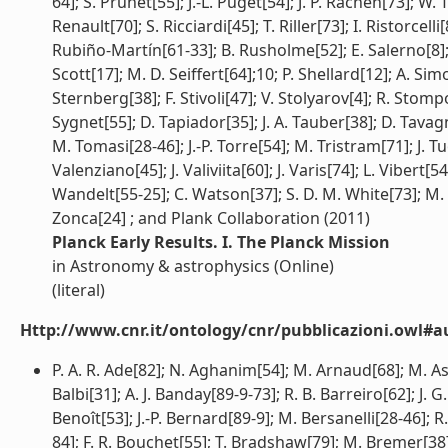
64]; S. Prunet[55]; J.-L. Puget[54]; J. P. Rachen[73]; W.
Renault[70]; S. Ricciardi[45]; T. Riller[73]; I. Ristorce
Rubiño-Martín[61-33]; B. Rusholme[52]; E. Salerno[8]; 
Scott[17]; M. D. Seiffert[64];10; P. Shellard[12]; A. Simo
Sternberg[38]; F. Stivoli[47]; V. Stolyarov[4]; R. Stompo
Sygnet[55]; D. Tapiador[35]; J. A. Tauber[38]; D. Tavagna
M. Tomasi[28-46]; J.-P. Torre[54]; M. Tristram[71]; J. 
Valenziano[45]; J. Valiviita[60]; J. Varis[74]; L. Vibert[54
Wandelt[55-25]; C. Watson[37]; S. D. M. White[73]; M. 
Zonca[24] ; and Plank Collaboration (2011)
Planck Early Results. I. The Planck Mission
in Astronomy & astrophysics (Online)
(literal)
Http://www.cnr.it/ontology/cnr/pubblicazioni.owl#a
P. A. R. Ade[82]; N. Aghanim[54]; M. Arnaud[68]; M. A
Balbi[31]; A. J. Banday[89-9-73]; R. B. Barreiro[62]; J. 
Benoît[53]; J.-P. Bernard[89-9]; M. Bersanelli[28-46]; R. B
84]; F. R. Bouchet[55]; T. Bradshaw[79]; M. Bremer[38];