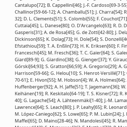
Cantalupo[72]; B. Cappellini[46]; J.-F. Cardoso[69-3-55]
Challinor[59-66-12]; A. Chamballu[51]; J. Charra[54]; R
32]; D. L. Clements[51]; S. Colombi[55]; F. Couchot[71]; 
Cuttaia[45]; L. Danese[80]; O. D'Arcangelo[63]; R. D. Da
Gasperis[31]; A. de Rosa[45]; G. de Zotti[42-80]; J. Delab
Dickinson[65]; K. Dolag[73]; H. Dole[54]; S. Donzelli[4
Efstathiou[59]; T. A. Enßlin[73]; H. K. Eriksen[60]; F. Fin
Franceschi[45]; M. Freschi[36]; T. C. Gaier[64]; S. Gal
Giard[89-9]; G. Giardino[38]; G. Gienger[37]; Y. Girau
Górski[64;93]; S. Gratton[66;59]; A. Gregorio[29]; A. G
Harrison[59-66]; G. Helou[10]; S. Henrot-Versillé[71
70-61]; E. Hivon[55]; M. Hobson[4]; W. A. Holmes[64]; 
Huffenberger[92]; A. H. Jaffe[51]; T. Jagemann[36]; W. C. 
Keihänen[19]; R. Keskitalo[64-19]; T. S. Kisner[72]; R.
40]; G. Lagache[54]; A. Lähteenmäki[1-40]; J.-M. Lamarre
Lawrence[64]; S. Leach[80]; J. P. Leahy[65]; R. Leonardi
M. López-Caniego[62]; S. Lowe[65]; P. M. Lubin[24]; J. 
Maffei[65]; D. Maino[28-46]; N. Mandolesi[45]; R. Man