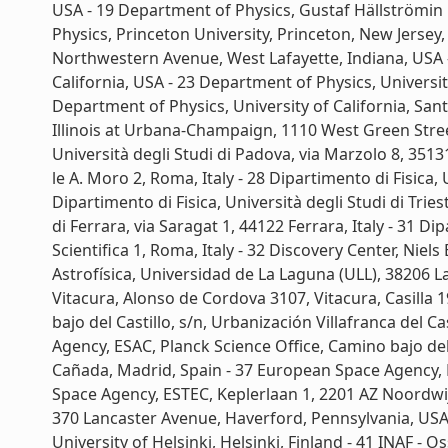
USA - 19 Department of Physics, Gustaf Hällströmin k
Physics, Princeton University, Princeton, New Jersey
Northwestern Avenue, West Lafayette, Indiana, USA - 
California, USA - 23 Department of Physics, Universit
Department of Physics, University of California, Sant
Illinois at Urbana-Champaign, 1110 West Green Street, 
Università degli Studi di Padova, via Marzolo 8, 35131
le A. Moro 2, Roma, Italy - 28 Dipartimento di Fisica, U
Dipartimento di Fisica, Università degli Studi di Trieste
di Ferrara, via Saragat 1, 44122 Ferrara, Italy - 31 Di
Scientifica 1, Roma, Italy - 32 Discovery Center, Ni
Astrofísica, Universidad de La Laguna (ULL), 38206 
Vitacura, Alonso de Cordova 3107, Vitacura, Casilla
bajo del Castillo, s/n, Urbanización Villafranca del C
Agency, ESAC, Planck Science Office, Camino bajo del C
Cañada, Madrid, Spain - 37 European Space Agency,
Space Agency, ESTEC, Keplerlaan 1, 2201 AZ Noordw
370 Lancaster Avenue, Haverford, Pennsylvania, USA -
University of Helsinki, Helsinki, Finland - 41 INAF - Os