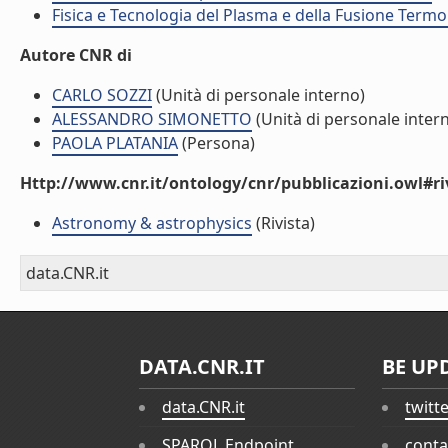
Fisica e Tecnologia del Plasma e della Fusione Termo
Autore CNR di
CARLO SOZZI
(Unità di personale interno)
ALESSANDRO SIMONETTO
(Unità di personale inter
PAOLA PLATANIA
(Persona)
Http://www.cnr.it/ontology/cnr/pubblicazioni.owl#ri
Astronomy & astrophysics
(Rivista)
data.CNR.it
DATA.CNR.IT
BE UP
data.CNR.it
twitt
SPARQL Endpoint
conta