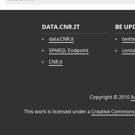
DATA.CNR.IT
BE UP
data.CNR.it
twitt
SPARQL Endpoint
conta
CNR.it
Copyright © 2010
I
This work is licensed under a
Creative Commons 