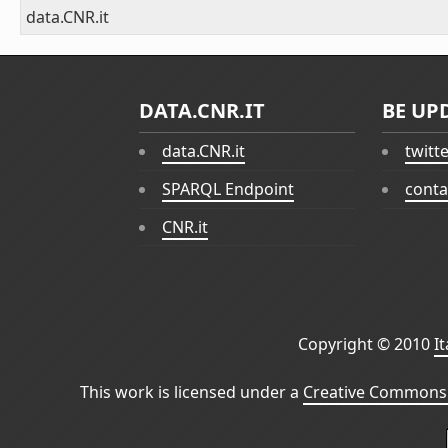
data.CNR.it
DATA.CNR.IT
BE UP
data.CNR.it
twitt
SPARQL Endpoint
conta
CNR.it
Copyright © 2010
I
This work is licensed under a
Creative Commons 