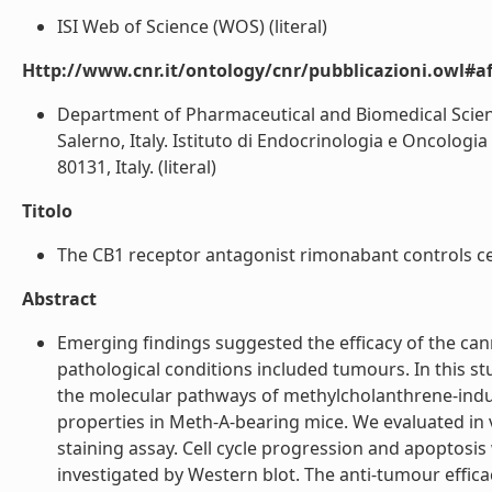
ISI Web of Science (WOS) (literal)
Http://www.cnr.it/ontology/cnr/pubblicazioni.owl#aff
Department of Pharmaceutical and Biomedical Science
Salerno, Italy. Istituto di Endocrinologia e Oncologi
80131, Italy. (literal)
Titolo
The CB1 receptor antagonist rimonabant controls cell 
Abstract
Emerging findings suggested the efficacy of the ca
pathological conditions included tumours. In this stu
the molecular pathways of methylcholanthrene-induc
properties in Meth-A-bearing mice. We evaluated in vi
staining assay. Cell cycle progression and apoptosi
investigated by Western blot. The anti-tumour effic