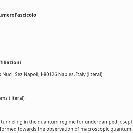
numeroFascicolo
iliazioni
s Nucl, Sez Napoli, I-80126 Naples, Italy (literal)
s (literal)
tunneling in the quantum regime for underdamped Josephso
rformed towards the observation of macroscopic quantum 