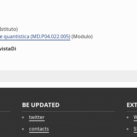
Istituto)
 quantistica (MD.P04.022.005)
(Modulo)
vistaDi
BE UPDATED
EX
twitter
W
contacts
S