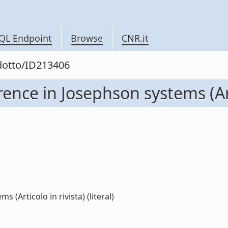
QL Endpoint
Browse
CNR.it
odotto/ID213406
ce in Josephson systems (Arti
Articolo in rivista) (literal)