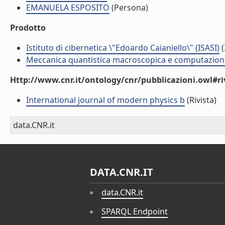
EMANUELA ESPOSITO
(Persona)
Prodotto
Istituto di cibernetica \"Edoardo Caianiello\" (ISASI)
(
Meccanica quantistica macroscopica e computazione
Http://www.cnr.it/ontology/cnr/pubblicazioni.owl#ri
International journal of modern physics b
(Rivista)
data.CNR.it
DATA.CNR.IT
data.CNR.it
SPARQL Endpoint