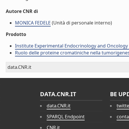
Autore CNR di
MONICA FEDELE
(Unità di personale interno)
Prodotto
Institute Experimental Endocrinology and Oncology 
Ruolo delle proteine cromatiniche nella tumorigenes
data.CNR.it
DATA.CNR.IT
BE UP
data.CNR.it
twitt
SPARQL Endpoint
conta
CNR.it