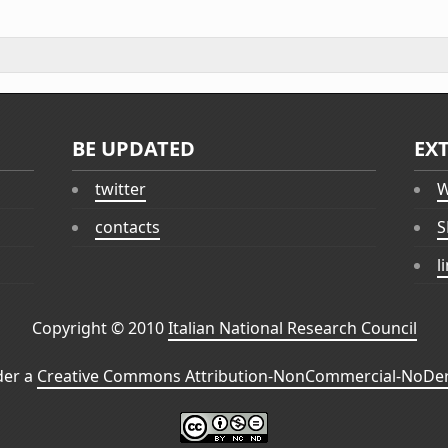
BE UPDATED
EX
twitter
W
contacts
S
l
Copyright © 2010
Italian National Research Council
der a
Creative Commons Attribution-NonCommercial-NoDeri