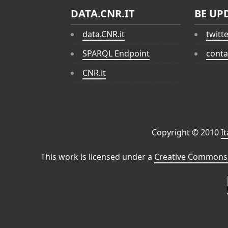
DATA.CNR.IT
BE UP
data.CNR.it
twitt
SPARQL Endpoint
conta
CNR.it
Copyright © 2010
I
This work is licensed under a
Creative Commons 