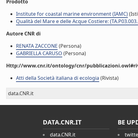
Prodotto
Institute for coastal marine environment (IAMC)
(Ist
Qualità del Mare e delle Acque Costiere: (TA.P03.003
Autore CNR di
RENATA ZACCONE
(Persona)
GABRIELLA CARUSO
(Persona)
Http://www.cnr.it/ontology/cnr/pubblicazioni.owl#ri
Atti della Società italiana di ecologia
(Rivista)
data.CNR.it
DATA.CNR.IT
BE UP
data.CNR.it
twitt