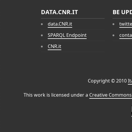
DATA.CNR.IT
BE UP
data.CNR.it
twitt
SPARQL Endpoint
conta
CNR.it
Copyright © 2010
I
This work is licensed under a
Creative Commons 