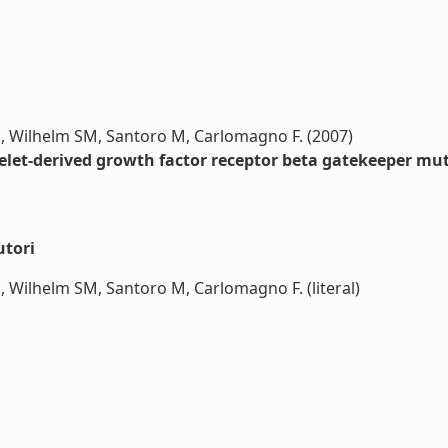
n E, Wilhelm SM, Santoro M, Carlomagno F. (2007)
telet-derived growth factor receptor beta gatekeeper mu
utori
 E, Wilhelm SM, Santoro M, Carlomagno F. (literal)