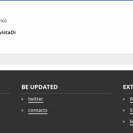
no)
vistaDi
BE UPDATED
EX
twitter
W
contacts
S
l