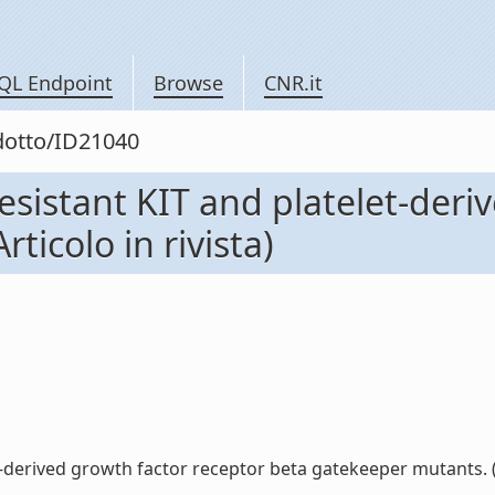
QL Endpoint
Browse
CNR.it
odotto/ID21040
resistant KIT and platelet-deri
ticolo in rivista)
-derived growth factor receptor beta gatekeeper mutants. (Art