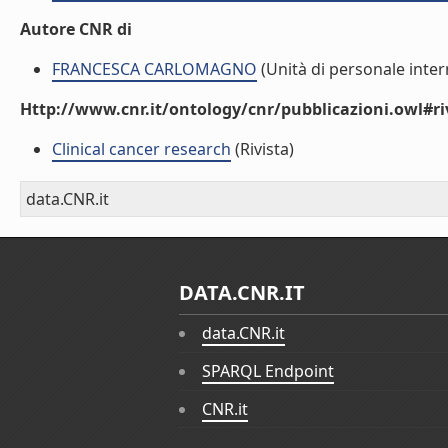
Autore CNR di
FRANCESCA CARLOMAGNO
(Unità di personale inter
Http://www.cnr.it/ontology/cnr/pubblicazioni.owl#ri
Clinical cancer research
(Rivista)
data.CNR.it
DATA.CNR.IT
data.CNR.it
SPARQL Endpoint
CNR.it