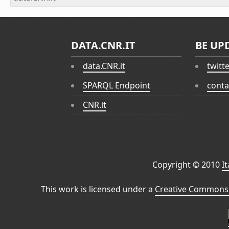
DATA.CNR.IT
BE UP
data.CNR.it
twitt
SPARQL Endpoint
conta
CNR.it
Copyright © 2010
I
This work is licensed under a
Creative Commons 