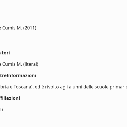
 De Cumis M. (2011)
utori
De Cumis M. (literal)
ltreInformazioni
 e Toscana), ed è rivolto agli alunni delle scuole primarie, p
iliazioni
l)