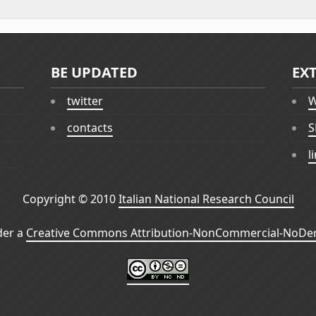
BE UPDATED
EX
twitter
W
contacts
S
l
Copyright © 2010
Italian National Research Council
der a
Creative Commons Attribution-NonCommercial-NoDeri