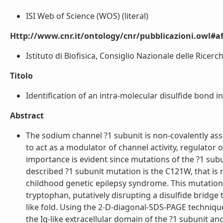
ISI Web of Science (WOS) (literal)
Http://www.cnr.it/ontology/cnr/pubblicazioni.owl#aff
Istituto di Biofisica, Consiglio Nazionale delle Ricerch
Titolo
Identification of an intra-molecular disulfide bond i
Abstract
The sodium channel ?1 subunit is non-covalently as
to act as a modulator of channel activity, regulator 
importance is evident since mutations of the ?1 subu
described ?1 subunit mutation is the C121W, that is r
childhood genetic epilepsy syndrome. This mutation 
tryptophan, putatively disrupting a disulfide bridge
like fold. Using the 2-D-diagonal-SDS-PAGE technique
the Ig-like extracellular domain of the ?1 subunit and