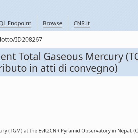
QL Endpoint
Browse
CNR.it
odotto/ID208267
ent Total Gaseous Mercury (
ibuto in atti di convegno)
 (TGM) at the EvK2CNR Pyramid Observatory in Nepal. (Cont