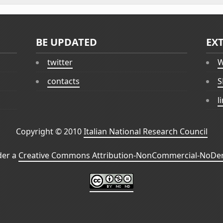
BE UPDATED
EX
twitter
W
contacts
S
l
Copyright © 2010
Italian National Research Council
der a
Creative Commons Attribution-NonCommercial-NoDeri