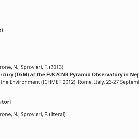
oi
rrone, N., Sprovieri, F. (2013)
rcury (TGM) at the EvK2CNR Pyramid Observatory in Nep
n the Environment (ICHMET 2012), Rome, Italy, 23-27 Septem
utori
one, N., Sprovieri, F. (literal)