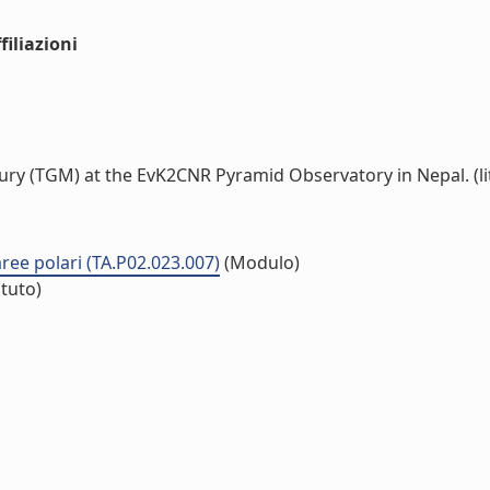
iliazioni
y (TGM) at the EvK2CNR Pyramid Observatory in Nepal. (lit
 aree polari (TA.P02.023.007)
(Modulo)
ituto)