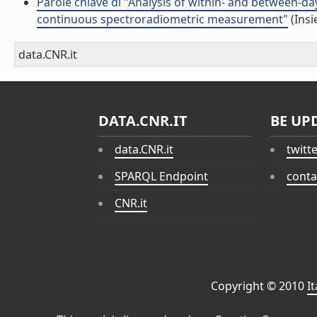
Parole chiave di "Analysis of within- and between-d
continuous spectroradiometric measurement"
(Insi
data.CNR.it
DATA.CNR.IT
BE UP
data.CNR.it
twitt
SPARQL Endpoint
conta
CNR.it
Copyright © 2010
I