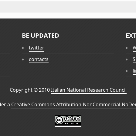
BE UPDATED
EX
twitter
W
contacts
S
l
Copyright © 2010
Italian National Research Council
der a
Creative Commons Attribution-NonCommercial-NoDeri