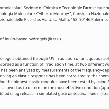
omolecolari, Sezione di Chimica e Tecnologie Farmaceutiche, 
nologia Molecolare \"Alberto Monroy\", Consiglio Nazionale 
azionale delle Ricerche, Via U. La Malfa, 153, 90146 Palermo, It
f inulin-based hydrogels (literal)
hydrogels obtained through UV irradiation of an aqueous sol
ecorded as a function of irradiation time, at two different
l has been analyzed by measurements of the frequency-depen
 giving an elastic response has been correlated to the chem
iting the highest elastic modulus have been tested by using 
 allowed us to determine the most effective condition (appr
ied drug release in simulated gastrointestinal fluids. (liter