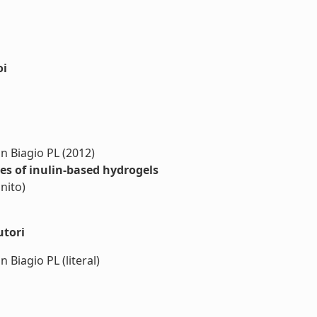
oi
n Biagio PL (2012)
es of inulin-based hydrogels
nito)
utori
Biagio PL (literal)