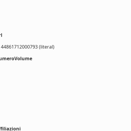
l
144861712000793 (literal)
#numeroVolume
iliazioni