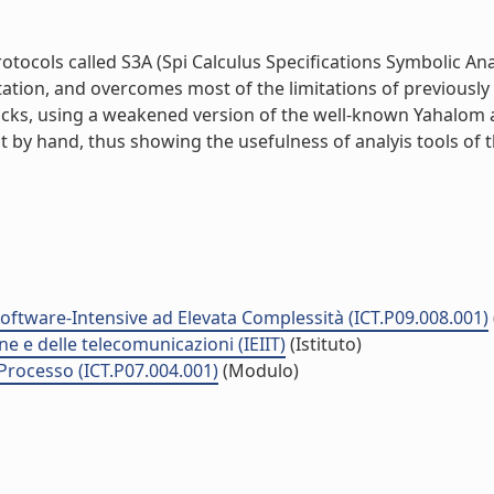
protocols called S3A (Spi Calculus Specifications Symbolic A
tion, and overcomes most of the limitations of previously 
tacks, using a weakened version of the well-known Yahalom 
t by hand, thus showing the usefulness of analyis tools of thi
Software-Intensive ad Elevata Complessità (ICT.P09.008.001)
ne e delle telecomunicazioni (IEIIT)
(Istituto)
 Processo (ICT.P07.004.001)
(Modulo)