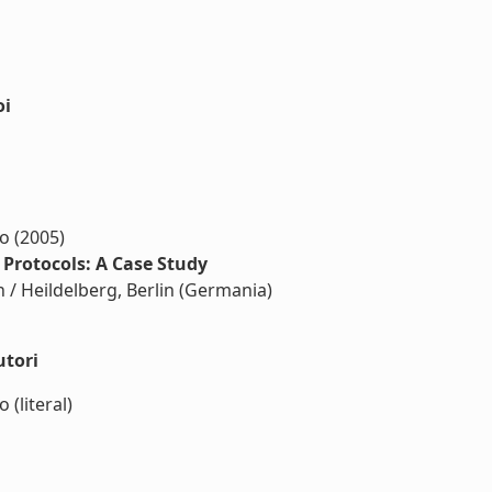
oi
to (2005)
Protocols: A Case Study
n / Heildelberg, Berlin (Germania)
utori
 (literal)