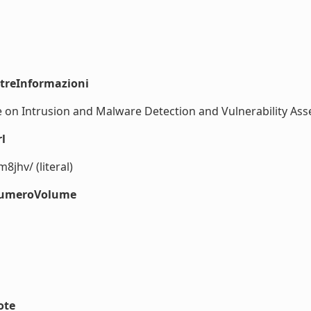
ltreInformazioni
 on Intrusion and Malware Detection and Vulnerability Asse
l
jhv/ (literal)
#numeroVolume
ote