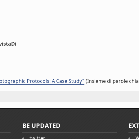
vistaDi
ptographic Protocols: A Case Study"
(Insieme di parole chia
BE UPDATED
EX
twitter
W