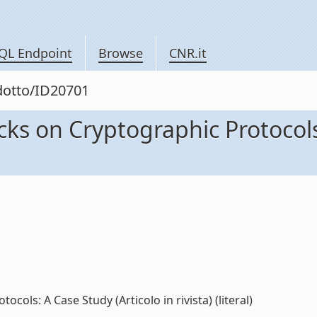
QL Endpoint
Browse
CNR.it
odotto/ID20701
ks on Cryptographic Protocols:
ols: A Case Study (Articolo in rivista) (literal)