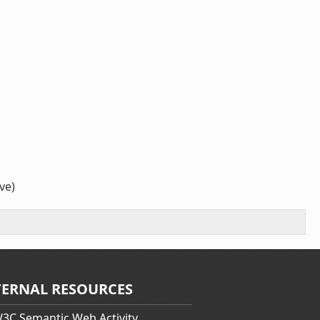
ve)
TERNAL RESOURCES
3C Semantic Web Activity