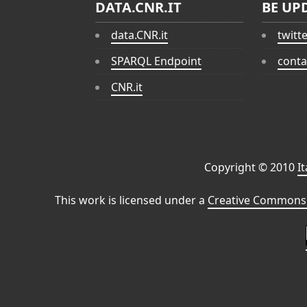
DATA.CNR.IT
BE UP
data.CNR.it
twitt
SPARQL Endpoint
conta
CNR.it
Copyright © 2010
I
This work is licensed under a
Creative Commons 