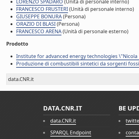
LORENZO SPADARO
(Unità di personale interno)
FRANCESCO FRUSTERI
(Unità di personale interno)
GIUSEPPE BONURA
(Persona)
ORAZIO DI BLASI
(Persona)
FRANCESCO ARENA
(Unità di personale esterno)
Prodotto
Institute for advanced energy technologies \"Nicola
Produzione di combustibili sintetici da sorgenti foss
data.CNR.it
DATA.CNR.IT
BE UP
data.CNR.it
twitt
SPARQL Endpoint
conta