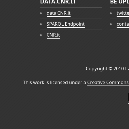
DATA.CNR.IT
BE UP
data.CNR.it
twitt
SPARQL Endpoint
conta
CNR.it
Copyright © 2010
I
This work is licensed under a
Creative Commons 