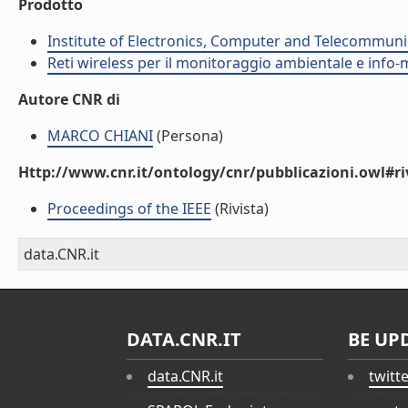
Prodotto
Institute of Electronics, Computer and Telecommunic
Reti wireless per il monitoraggio ambientale e info-m
Autore CNR di
MARCO CHIANI
(Persona)
Http://www.cnr.it/ontology/cnr/pubblicazioni.owl#ri
Proceedings of the IEEE
(Rivista)
data.CNR.it
DATA.CNR.IT
BE UP
data.CNR.it
twitt