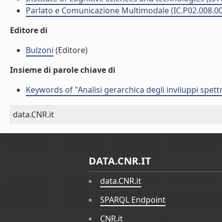
Parlato e Comunicazione Multimodale (IC.P02.008.0
Editore di
Bulzoni
(Editore)
Insieme di parole chiave di
Keywords of "Analisi gerarchica degli inviluppi spettr
data.CNR.it
DATA.CNR.IT
data.CNR.it
SPARQL Endpoint
CNR.it