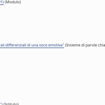
01)
(Modulo)
ali differenziali di una voce emotiva"
(Insieme di parole chi
C)
(Istituto)