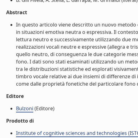
B. Gili Fivela, A. Stella, L. Garrapa, M. Grimaldi (literal)
Abstract
In questo articolo viene descritto un nuovo metodo di
in situazioni emotiva neutra o espressiva. Il contesto 
lettura neutro e successivamente utilizzando due modali
realizzazioni vocali neutre e espressive (allegra e tr
quello neutro, di conseguenza le due categorie messe 
fono. I dati sono stati esaminati utilizzando un meto
tra le distribuzioni statistiche ed esplorati visivamen
timbro vocale relative ai due insiemi di differenze di
come dalle proprietà fonetiche del particolare fono c
Editore
Bulzoni
(Editore)
Prodotto di
Institute of cognitive sciences and technologies (IST