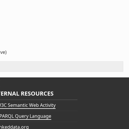
ave)
TERNAL RESOURCES
3C Semantic Web Activity
PARQL Query Language
inkeddata.org