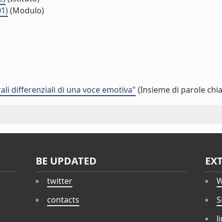
01)
(Modulo)
ali differenziali di una voce emotiva"
(Insieme di parole chi
BE UPDATED
EX
twitter
W
contacts
S
l