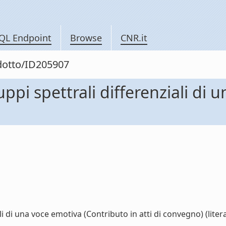
QL Endpoint
Browse
CNR.it
odotto/ID205907
luppi spettrali differenziali d
ali di una voce emotiva (Contributo in atti di convegno) (litera