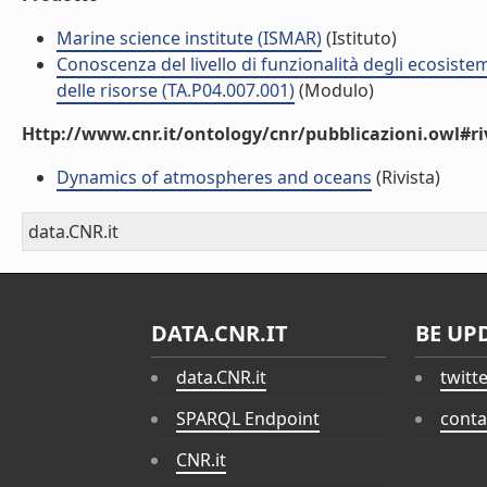
Marine science institute (ISMAR)
(Istituto)
Conoscenza del livello di funzionalità degli ecosiste
delle risorse (TA.P04.007.001)
(Modulo)
Http://www.cnr.it/ontology/cnr/pubblicazioni.owl#ri
Dynamics of atmospheres and oceans
(Rivista)
data.CNR.it
DATA.CNR.IT
BE UP
data.CNR.it
twitt
SPARQL Endpoint
conta
CNR.it