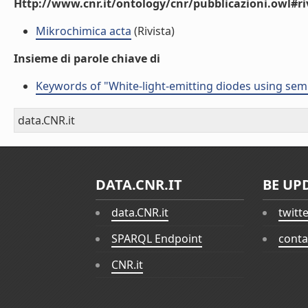
Http://www.cnr.it/ontology/cnr/pubblicazioni.owl#ri
Mikrochimica acta
(Rivista)
Insieme di parole chiave di
Keywords of "White-light-emitting diodes using sem
data.CNR.it
DATA.CNR.IT
BE UP
data.CNR.it
twitt
SPARQL Endpoint
conta
CNR.it