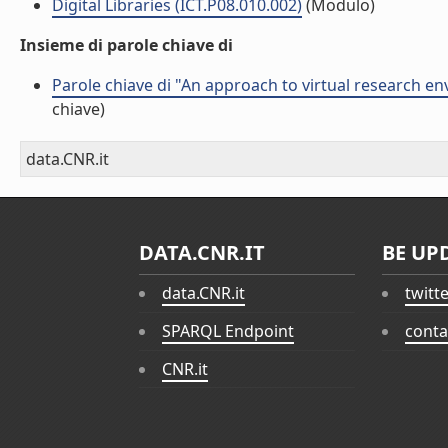
Digital Libraries (ICT.P08.010.002)
(Modulo)
Insieme di parole chiave di
Parole chiave di "An approach to virtual research e
chiave)
data.CNR.it
DATA.CNR.IT
BE UP
data.CNR.it
twitt
SPARQL Endpoint
conta
CNR.it