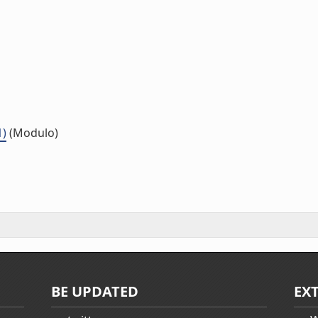
1)
(Modulo)
BE UPDATED
EX