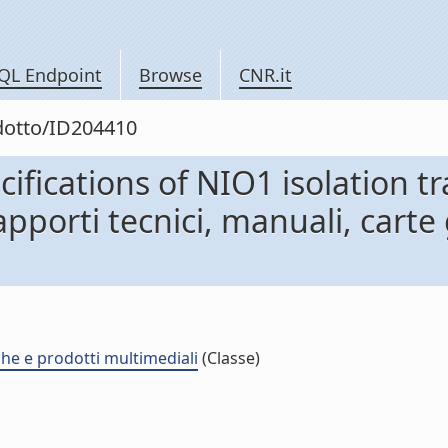
QL Endpoint
Browse
CNR.it
odotto/ID204410
cifications of NIO1 isolation t
apporti tecnici, manuali, cart
che e prodotti multimediali
(Classe)