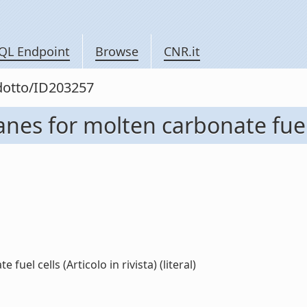
QL Endpoint
Browse
CNR.it
odotto/ID203257
 for molten carbonate fuel cel
l cells (Articolo in rivista) (literal)