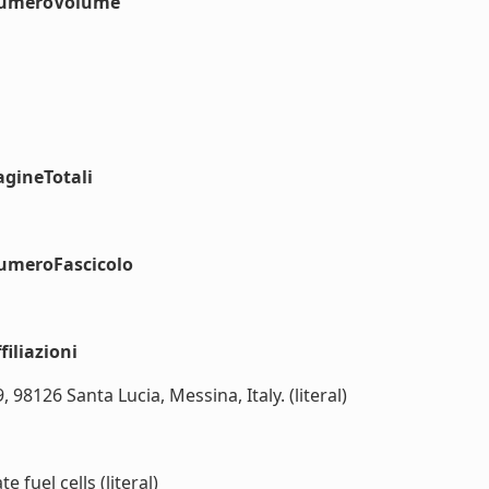
#numeroVolume
agineTotali
numeroFascicolo
iliazioni
 98126 Santa Lucia, Messina, Italy. (literal)
uel cells (literal)