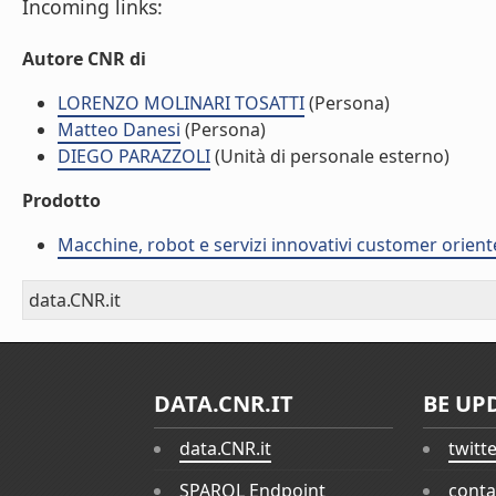
Incoming links:
Autore CNR di
LORENZO MOLINARI TOSATTI
(Persona)
Matteo Danesi
(Persona)
DIEGO PARAZZOLI
(Unità di personale esterno)
Prodotto
Macchine, robot e servizi innovativi customer orient
data.CNR.it
DATA.CNR.IT
BE UP
data.CNR.it
twitt
SPARQL Endpoint
conta