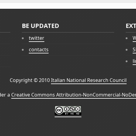
BE UPDATED
EX
twitter
W
contacts
S
l
Copyright © 2010
Italian National Research Council
der a
Creative Commons Attribution-NonCommercial-NoDeri