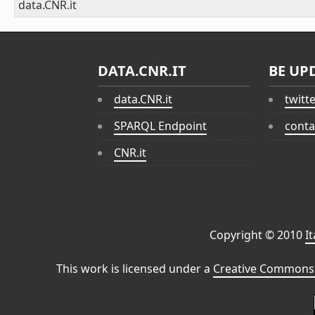
data.CNR.it
DATA.CNR.IT
BE UP
data.CNR.it
twitt
SPARQL Endpoint
conta
CNR.it
Copyright © 2010
I
This work is licensed under a
Creative Commons 