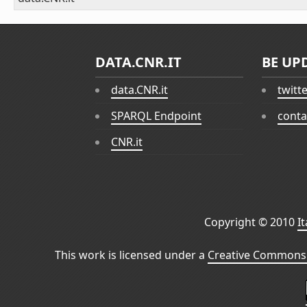
DATA.CNR.IT
BE UP
data.CNR.it
twitt
SPARQL Endpoint
conta
CNR.it
Copyright © 2010
I
This work is licensed under a
Creative Commons 