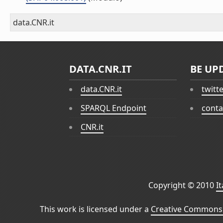
data.CNR.it
DATA.CNR.IT
BE UP
data.CNR.it
twitt
SPARQL Endpoint
conta
CNR.it
Copyright © 2010
I
This work is licensed under a
Creative Commons 