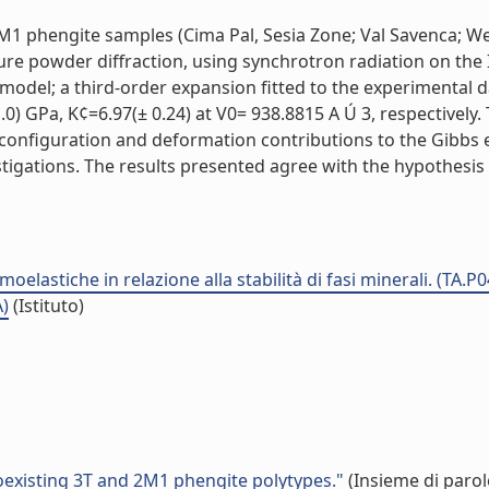
2M1 phengite samples (Cima Pal, Sesia Zone; Val Savenca; We
e powder diffraction, using synchrotron radiation on the I
del; a third-order expansion fitted to the experimental da
0) GPa, K¢=6.97(± 0.24) at V0= 938.8815 A Ú 3, respectively. 
configuration and deformation contributions to the Gibbs 
gations. The results presented agree with the hypothesis of
elastiche in relazione alla stabilità di fasi minerali. (TA.P
A)
(Istituto)
 coexisting 3T and 2M1 phengite polytypes."
(Insieme di parol