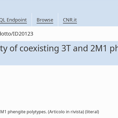
QL Endpoint
Browse
CNR.it
odotto/ID20123
lity of coexisting 3T and 2M1 p
M1 phengite polytypes. (Articolo in rivista) (literal)