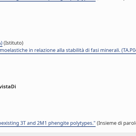
A)
(Istituto)
elastiche in relazione alla stabilità di fasi minerali. (TA.P
vistaDi
 coexisting 3T and 2M1 phengite polytypes."
(Insieme di parol