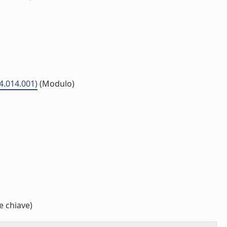
04.014.001)
(Modulo)
e chiave)