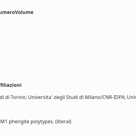
#numeroVolume
iliazioni
di di Torino; Universita' degli Studi di Milano/CNR-IDPA; Unive
2M1 phengite polytypes. (literal)