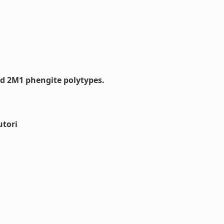
and 2M1 phengite polytypes.
utori