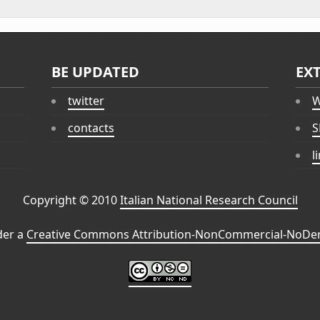
BE UPDATED
EX
twitter
W
contacts
S
l
Copyright © 2010
Italian National Research Council
der a
Creative Commons Attribution-NonCommercial-NoDeri