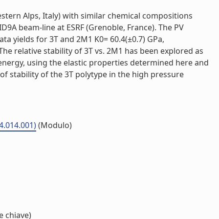
stern Alps, Italy) with similar chemical compositions
D9A beam-line at ESRF (Grenoble, France). The PV
ta yields for 3T and 2M1 K0= 60.4(±0.7) GPa,
The relative stability of 3T vs. 2M1 has been explored as
energy, using the elastic properties determined here and
 stability of the 3T polytype in the high pressure
04.014.001)
(Modulo)
e chiave)