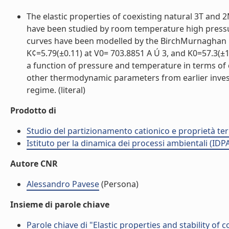
The elastic properties of coexisting natural 3T and 
have been studied by room temperature high pressur
curves have been modelled by the BirchMurnaghan mo
K¢=5.79(±0.11) at V0= 703.8851 A Ú 3, and K0=57.3(±1.
a function of pressure and temperature in terms of 
other thermodynamic parameters from earlier investi
regime. (literal)
Prodotto di
Studio del partizionamento cationico e proprietà termo
Istituto per la dinamica dei processi ambientali (IDP
Autore CNR
Alessandro Pavese
(Persona)
Insieme di parole chiave
Parole chiave di "Elastic properties and stability of